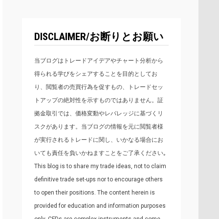
DISCLAIMER/お断りとお願い
当ブログはトレードアイデアやチャート分析から
得られる学びをシェアすることを目的としてお
り、閲覧者の売買行為を促すもの、トレードセッ
トアップの絶対性を示すものではありません。証
拠金取引では、価格変動やレバレッジに基づくリ
スクがあります。当ブログの情報を元に閲覧者様
が実行されるトレードに関し、いかなる場合にお
いても責任を負いかねますことをご了承ください｡
This blog is to share my trade ideas, not to claim
definitive trade set-ups nor to encourage others
to open their positions. The content herein is
provided for education and information purposes