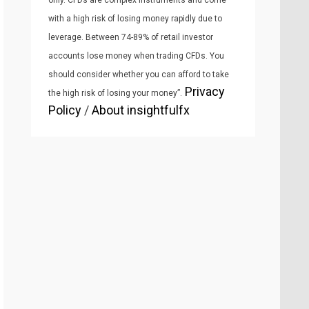
only. CFDs are complex instruments and come
with a high risk of losing money rapidly due to
leverage. Between 74-89% of retail investor
accounts lose money when trading CFDs. You
should consider whether you can afford to take
Privacy
the high risk of losing your money”.
Policy
/
About insightfulfx