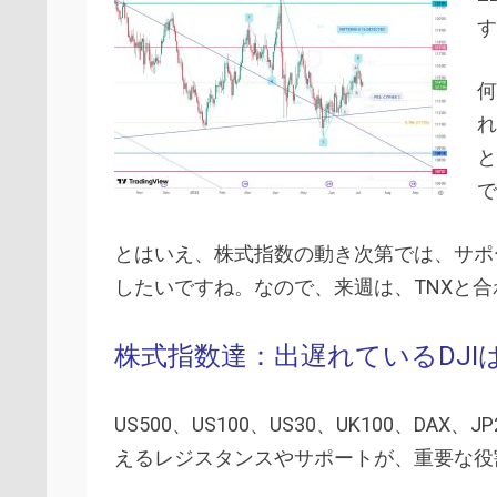
す
何
れ
と
で
とはいえ、株式指数の動き次第では、サポ
したいですね。なので、来週は、TNXと
株式指数達：出遅れているDJI
US500、US100、US30、UK100、D
えるレジスタンスやサポートが、重要な役