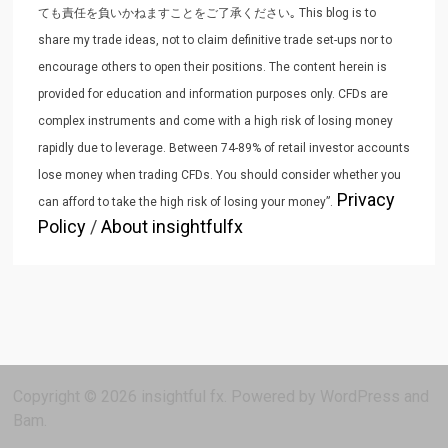
ても責任を負いかねますことをご了承ください｡ This blog is to
share my trade ideas, not to claim definitive trade set-ups nor to
encourage others to open their positions. The content herein is
provided for education and information purposes only. CFDs are
complex instruments and come with a high risk of losing money
rapidly due to leverage. Between 74-89% of retail investor accounts
lose money when trading CFDs. You should consider whether you
Privacy
can afford to take the high risk of losing your money”.
Policy
/
About insightfulfx
Copyright © 2026
insightful fx
. Powered by
WordPress
and
Bam
.