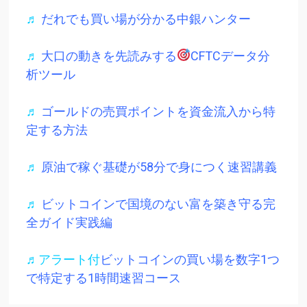
♬
だれでも買い場が分かる中銀ハンター
♬
大口の動きを先読みする
CFTCデータ分
析ツール
♬
ゴールドの売買ポイントを資金流入から特
定する方法
♬
原油で稼ぐ基礎が58分で身につく速習講義
♬
ビットコインで国境のない富を築き守る完
全ガイド実践編
♬アラート付
ビットコインの買い場を数字1つ
で特定する1時間速習コース