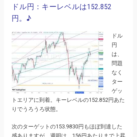
ドル円：キーレベルは152.852
円。♪
ドル
円
は、
問題
なく
ター
ゲッ
トエリアに到着。キーレベルの152.852円あた
りでうろうろ状態。
次のターゲットの153.9830円もほぼ到達した
感ありますが、週明け、156円あたりまで上昇