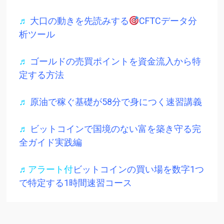
♬
大口の動きを先読みする
CFTCデータ分
析ツール
♬
ゴールドの売買ポイントを資金流入から特
定する方法
♬
原油で稼ぐ基礎が58分で身につく速習講義
♬
ビットコインで国境のない富を築き守る完
全ガイド実践編
♬アラート付
ビットコインの買い場を数字1つ
で特定する1時間速習コース