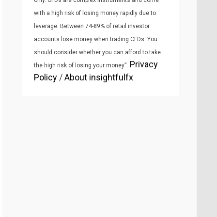
only. CFDs are complex instruments and come
with a high risk of losing money rapidly due to
leverage. Between 74-89% of retail investor
accounts lose money when trading CFDs. You
should consider whether you can afford to take
Privacy
the high risk of losing your money”.
Policy
/
About insightfulfx