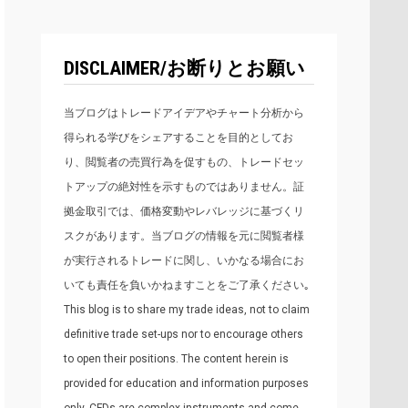
DISCLAIMER/お断りとお願い
当ブログはトレードアイデアやチャート分析から
得られる学びをシェアすることを目的としてお
り、閲覧者の売買行為を促すもの、トレードセッ
トアップの絶対性を示すものではありません。証
拠金取引では、価格変動やレバレッジに基づくリ
スクがあります。当ブログの情報を元に閲覧者様
が実行されるトレードに関し、いかなる場合にお
いても責任を負いかねますことをご了承ください｡
This blog is to share my trade ideas, not to claim
definitive trade set-ups nor to encourage others
to open their positions. The content herein is
provided for education and information purposes