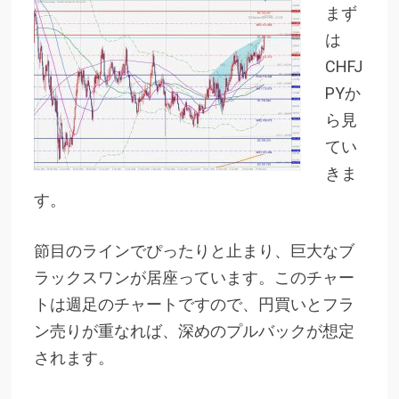
まず
は
CHFJ
PYか
ら見
てい
きま
す。
節目のラインでぴったりと止まり、巨大なブ
ラックスワンが居座っています。このチャー
トは週足のチャートですので、円買いとフラ
ン売りが重なれば、深めのプルバックが想定
されます。