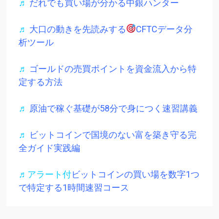
♬
だれでも買い場が分かる中銀ハンター
♬
大口の動きを先読みする
CFTCデータ分
析ツール
♬
ゴールドの売買ポイントを資金流入から特
定する方法
♬
原油で稼ぐ基礎が58分で身につく速習講義
♬
ビットコインで国境のない富を築き守る完
全ガイド実践編
♬アラート付
ビットコインの買い場を数字1つ
で特定する1時間速習コース