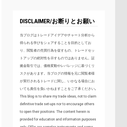
DISCLAIMER/お断りとお願い
当ブログはトレードアイデアやチャート分析から
得られる学びをシェアすることを目的としてお
り、閲覧者の売買行為を促すもの、トレードセッ
トアップの絶対性を示すものではありません。証
拠金取引では、価格変動やレバレッジに基づくリ
スクがあります。当ブログの情報を元に閲覧者様
が実行されるトレードに関し、いかなる場合にお
いても責任を負いかねますことをご了承ください｡
This blog is to share my trade ideas, not to claim
definitive trade set-ups nor to encourage others
to open their positions. The content herein is
provided for education and information purposes