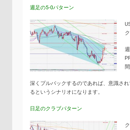
週足の5-0パターン
U
ク
週
P
間
深くプルバックするのであれば、意識されて
るというシナリオになります。
日足のクラブパターン
ク