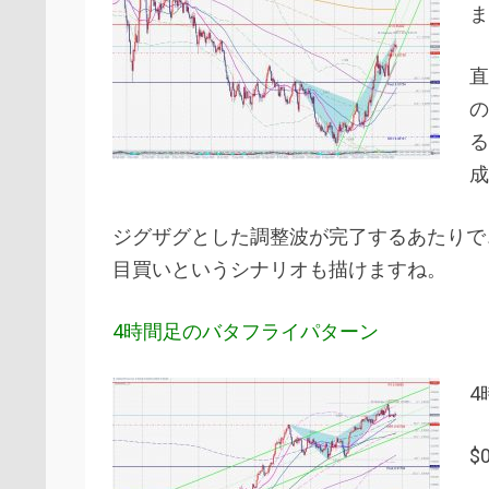
ま
直
の
る
成
ジグザグとした調整波が完了するあたりで
目買いというシナリオも描けますね。
4時間足のバタフライパターン
4
$