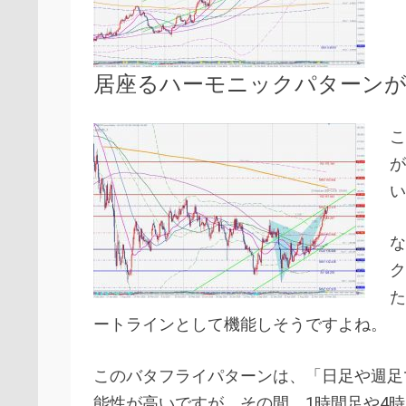
居座るハーモニックパターン
こ
が
い
な
ク
た
ートラインとして機能しそうですよね。
このバタフライパターンは、「日足や週足
能性が高いですが、その間、1時間足や4