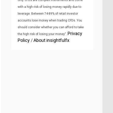
only. CFDs are complex instruments and come
with a high risk of losing money rapidly due to
leverage. Between 74-89% of retail investor
accounts lose money when trading CFDs. You
should consider whether you can afford to take
Privacy
the high risk of losing your money”.
Policy
/
About insightfulfx