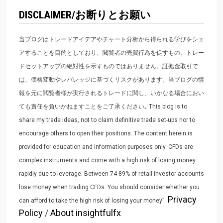
DISCLAIMER/お断りとお願い
当ブログはトレードアイデアやチャート分析から得られる学びをシェ
アすることを目的としており、閲覧者の売買行為を促すもの、トレー
ドセットアップの絶対性を示すものではありません。証拠金取引で
は、価格変動やレバレッジに基づくリスクがあります。当ブログの情
報を元に閲覧者様が実行されるトレードに関し、いかなる場合におい
ても責任を負いかねますことをご了承ください｡ This blog is to
share my trade ideas, not to claim definitive trade set-ups nor to
encourage others to open their positions. The content herein is
provided for education and information purposes only. CFDs are
complex instruments and come with a high risk of losing money
rapidly due to leverage. Between 74-89% of retail investor accounts
lose money when trading CFDs. You should consider whether you
Privacy
can afford to take the high risk of losing your money”.
Policy
/
About insightfulfx