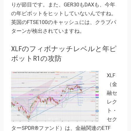
りが節目です。また、GER30もDAXも、今年
の年ピボットをヒットしていないんですね。
英国のFTSE100のキャッシュには、
クラブパ
ターンが検出されていますね。
XLFのフィボナッチレベルと年ピ
ボットR1の攻防
XLF
（金
融セ
レク
ト・
セク
ターSPDR®ファンド）は、金融関連のETF