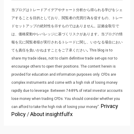
当ブログはトレードアイデアやチャート分析から得られる学びをシェ
アすることを目的としており、閲覧者の売買行為を促すもの、トレー
ドセットアップの絶対性を示すものではありません。証拠金取引で
は、価格変動やレバレッジに基づくリスクがあります。当ブログの情
報を元に閲覧者様が実行されるトレードに関し、いかなる場合におい
ても責任を負いかねますことをご了承ください｡ This blog is to
share my trade ideas, not to claim definitive trade set-ups nor to
encourage others to open their positions. The content herein is
provided for education and information purposes only. CFDs are
complex instruments and come with a high risk of losing money
rapidly due to leverage. Between 74-89% of retail investor accounts
lose money when trading CFDs. You should consider whether you
Privacy
can afford to take the high risk of losing your money”.
Policy
/
About insightfulfx