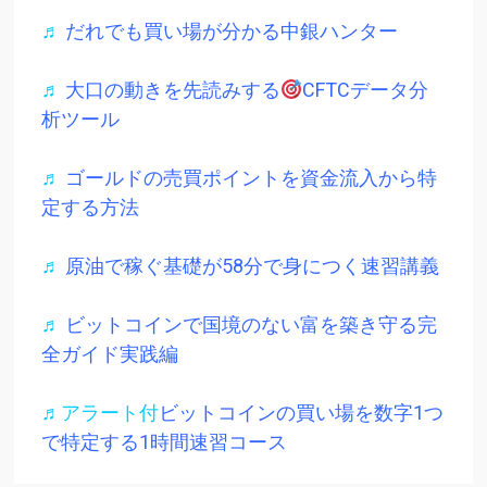
♬
だれでも買い場が分かる中銀ハンター
♬
大口の動きを先読みする
CFTCデータ分
析ツール
♬
ゴールドの売買ポイントを資金流入から特
定する方法
♬
原油で稼ぐ基礎が58分で身につく速習講義
♬
ビットコインで国境のない富を築き守る完
全ガイド実践編
♬アラート付
ビットコインの買い場を数字1つ
で特定する1時間速習コース