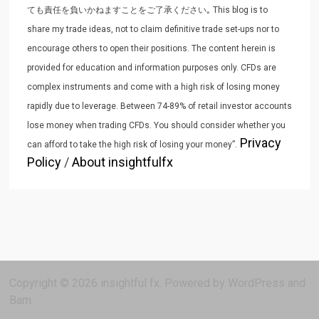
ても責任を負いかねますことをご了承ください｡ This blog is to
share my trade ideas, not to claim definitive trade set-ups nor to
encourage others to open their positions. The content herein is
provided for education and information purposes only. CFDs are
complex instruments and come with a high risk of losing money
rapidly due to leverage. Between 74-89% of retail investor accounts
lose money when trading CFDs. You should consider whether you
Privacy
can afford to take the high risk of losing your money”.
Policy
/
About insightfulfx
Copyright © 2026
insightful fx
. Powered by
WordPress
and
Bam
.