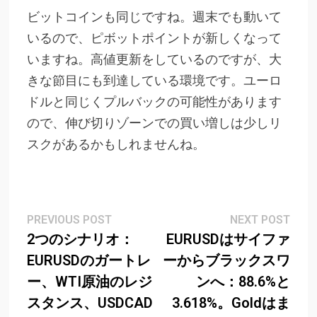
ビットコインも同じですね。週末でも動いて
いるので、ピボットポイントが新しくなって
いますね。高値更新をしているのですが、大
きな節目にも到達している環境です。ユーロ
ドルと同じくプルバックの可能性があります
ので、伸び切りゾーンでの買い増しは少しリ
スクがあるかもしれませんね。
Post
Previous
Next
PREVIOUS POST
NEXT POST
post:
post
2つのシナリオ：
EURUSDはサイファ
navigation
EURUSDのガートレ
ーからブラックスワ
ー、WTI原油のレジ
ンへ：88.6%と
スタンス、USDCAD
3.618%。Goldはま