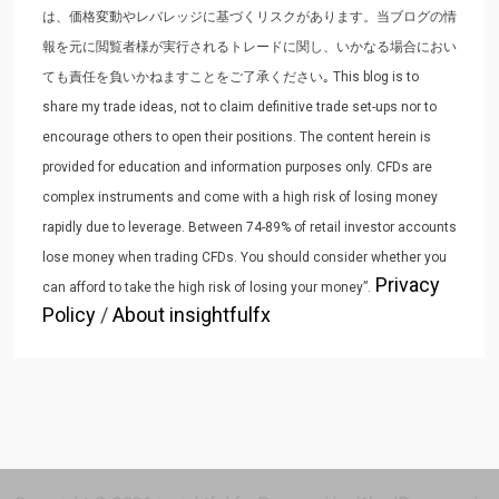
は、価格変動やレバレッジに基づくリスクがあります。当ブログの情
報を元に閲覧者様が実行されるトレードに関し、いかなる場合におい
ても責任を負いかねますことをご了承ください｡ This blog is to
share my trade ideas, not to claim definitive trade set-ups nor to
encourage others to open their positions. The content herein is
provided for education and information purposes only. CFDs are
complex instruments and come with a high risk of losing money
rapidly due to leverage. Between 74-89% of retail investor accounts
lose money when trading CFDs. You should consider whether you
Privacy
can afford to take the high risk of losing your money”.
Policy
/
About insightfulfx