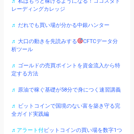
♬
私はもっと稼げるようになる！ココスタト
レーディングカレッジ
♬
だれでも買い場が分かる中銀ハンター
♬
大口の動きを先読みする
CFTCデータ分
析ツール
♬
ゴールドの売買ポイントを資金流入から特
定する方法
♬
原油で稼ぐ基礎が58分で身につく速習講義
♬
ビットコインで国境のない富を築き守る完
全ガイド実践編
♬アラート付
ビットコインの買い場を数字1つ