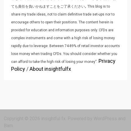
ても責任を負いかねますことをご了承ください｡ This blog is to
share my trade ideas, not to claim definitive trade set-ups nor to
encourage others to open their positions. The content herein is
provided for education and information purposes only. CFDs are
complex instruments and come with a high risk of losing money
rapidly due to leverage. Between 74-89% of retail investor accounts
lose money when trading CFDs. You should consider whether you
Privacy
can afford to take the high risk of losing your money”.
Policy
/
About insightfulfx
Copyright © 2026
insightful fx
. Powered by
WordPress
and
Bam
.