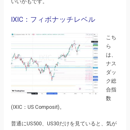
いいかもです。
IXIC：フィボナッチレベル
こち
ら
は、
ナス
ダッ
ク総
合指
数
(IXIC：US Composit)。
普通にUS500、US30だけを見ていると、気が