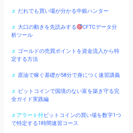
♬
だれでも買い場が分かる中銀ハンター
♬
大口の動きを先読みする
CFTCデータ分
析ツール
♬
ゴールドの売買ポイントを資金流入から特
定する方法
♬
原油で稼ぐ基礎が58分で身につく速習講義
♬
ビットコインで国境のない富を築き守る完
全ガイド実践編
♬アラート付
ビットコインの買い場を数字1つ
で特定する1時間速習コース