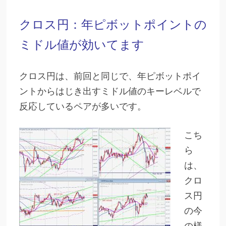
クロス円：年ピボットポイントの
ミドル値が効いてます
クロス円は、前回と同じで、年ピボットポイ
ントからはじき出すミドル値のキーレベルで
反応しているペアが多いです。
こち
ら
は、
クロ
ス円
の今
の様