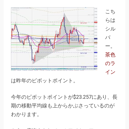
こち
らは
シル
バ
ー。
茶色
のラ
イン
は昨年のピボットポイント。
今年のピボットポイントが$23.257にあり、長
期の移動平均線も上からかぶさっているのが
わかります。