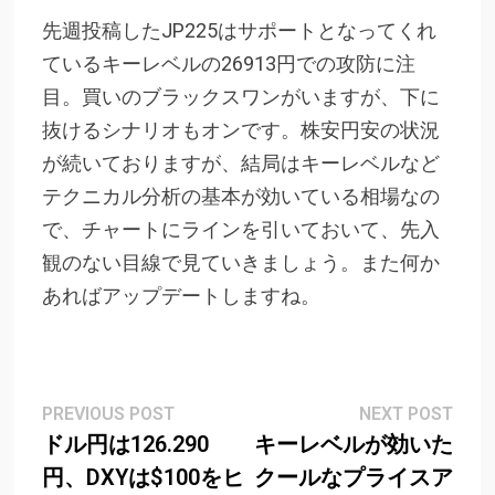
先週投稿したJP225はサポートとなってくれ
ているキーレベルの26913円での攻防に注
目。買いのブラックスワンがいますが、下に
抜けるシナリオもオンです。株安円安の状況
が続いておりますが、結局はキーレベルなど
テクニカル分析の基本が効いている相場なの
で、チャートにラインを引いておいて、先入
観のない目線で見ていきましょう。また何か
あればアップデートしますね。
Post
Previous
Next
PREVIOUS POST
NEXT POST
post:
post
ドル円は126.290
キーレベルが効いた
navigation
円、DXYは$100をヒ
クールなプライスア