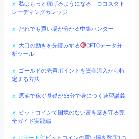
♬
私はもっと稼げるようになる！ココスタト
レーディングカレッジ
♬
だれでも買い場が分かる中銀ハンター
♬
大口の動きを先読みする
CFTCデータ分
析ツール
♬
ゴールドの売買ポイントを資金流入から特
定する方法
♬
原油で稼ぐ基礎が58分で身につく速習講義
♬
ビットコインで国境のない富を築き守る完
全ガイド実践編
♬アラート付
ビットコインの買い場を数字1つ