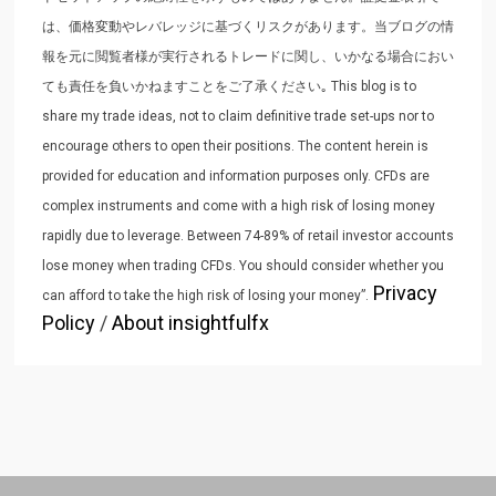
は、価格変動やレバレッジに基づくリスクがあります。当ブログの情
報を元に閲覧者様が実行されるトレードに関し、いかなる場合におい
ても責任を負いかねますことをご了承ください｡ This blog is to
share my trade ideas, not to claim definitive trade set-ups nor to
encourage others to open their positions. The content herein is
provided for education and information purposes only. CFDs are
complex instruments and come with a high risk of losing money
rapidly due to leverage. Between 74-89% of retail investor accounts
lose money when trading CFDs. You should consider whether you
Privacy
can afford to take the high risk of losing your money”.
Policy
/
About insightfulfx