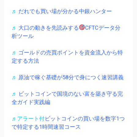
♬
だれでも買い場が分かる中銀ハンター
♬
大口の動きを先読みする
CFTCデータ分
析ツール
♬
ゴールドの売買ポイントを資金流入から特
定する方法
♬
原油で稼ぐ基礎が58分で身につく速習講義
♬
ビットコインで国境のない富を築き守る完
全ガイド実践編
♬アラート付
ビットコインの買い場を数字1つ
で特定する1時間速習コース