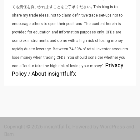
ても責任を負いかねますことをご了承ください｡ This blog is to
share my trade ideas, not to claim definitive trade set-ups nor to
encourage others to open their positions. The content herein is
provided for education and information purposes only. CFDs are
complex instruments and come with a high risk of losing money
rapidly due to leverage. Between 74-89% of retail investor accounts
lose money when trading CFDs. You should consider whether you
Privacy
can afford to take the high risk of losing your money”.
Policy
/
About insightfulfx
Copyright © 2026
insightful fx
. Powered by
WordPress
and
Bam
.