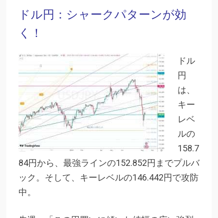
ドル円：シャークパターンが効
く！
ドル
円
は、
キー
レベ
ルの
158.7
84円から、最強ラインの152.852円までプルバ
ック。そして、キーレベルの146.442円で攻防
中。