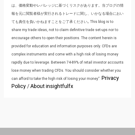
は、価格変動やレバレッジに基づくリスクがあります。当ブログの情
報を元に閲覧者様が実行されるトレードに関し、いかなる場合におい
ても責任を負いかねますことをご了承ください｡ This blog is to
share my trade ideas, not to claim definitive trade set-ups nor to
encourage others to open their positions. The content herein is
provided for education and information purposes only. CFDs are
complex instruments and come with a high risk of losing money
rapidly due to leverage. Between 74-89% of retail investor accounts
lose money when trading CFDs. You should consider whether you
Privacy
can afford to take the high risk of losing your money”.
Policy
/
About insightfulfx