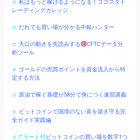
♬
私はもっと稼げるようになる！ココスタト
レーディングカレッジ
♬
だれでも買い場が分かる中銀ハンター
♬
大口の動きを先読みする
CFTCデータ分
析ツール
♬
ゴールドの売買ポイントを資金流入から特
定する方法
♬
原油で稼ぐ基礎が58分で身につく速習講義
♬
ビットコインで国境のない富を築き守る完
全ガイド実践編
♬アラート付
ビットコインの買い場を数字1つ