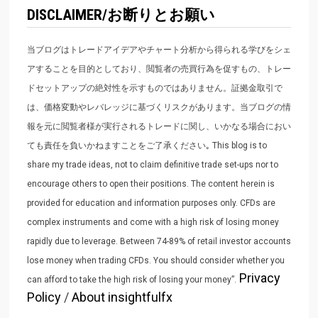
DISCLAIMER/お断りとお願い
当ブログはトレードアイデアやチャート分析から得られる学びをシェ
アすることを目的としており、閲覧者の売買行為を促すもの、トレー
ドセットアップの絶対性を示すものではありません。証拠金取引で
は、価格変動やレバレッジに基づくリスクがあります。当ブログの情
報を元に閲覧者様が実行されるトレードに関し、いかなる場合におい
ても責任を負いかねますことをご了承ください｡ This blog is to
share my trade ideas, not to claim definitive trade set-ups nor to
encourage others to open their positions. The content herein is
provided for education and information purposes only. CFDs are
complex instruments and come with a high risk of losing money
rapidly due to leverage. Between 74-89% of retail investor accounts
lose money when trading CFDs. You should consider whether you
Privacy
can afford to take the high risk of losing your money”.
Policy
/
About insightfulfx