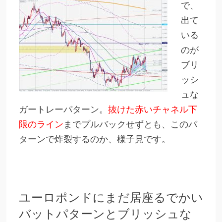
で、
出て
いる
のが
ブリ
ッシ
ュな
ガートレーパターン。
抜けた赤いチャネル下
限のライン
までプルバックせずとも、このパ
ターンで炸裂するのか、様子見です。
ユーロポンドにまだ居座るでかい
バットパターンとブリッシュな