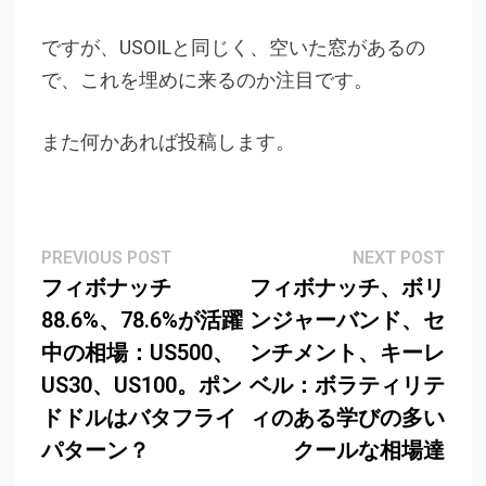
ですが、USOILと同じく、空いた窓があるの
で、これを埋めに来るのか注目です。
また何かあれば投稿します。
Post
Previous
Next
PREVIOUS POST
NEXT POST
post:
post
フィボナッチ
フィボナッチ、ボリ
navigation
88.6%、78.6%が活躍
ンジャーバンド、セ
中の相場：US500、
ンチメント、キーレ
US30、US100。ポン
ベル：ボラティリテ
ドドルはバタフライ
ィのある学びの多い
パターン？
クールな相場達