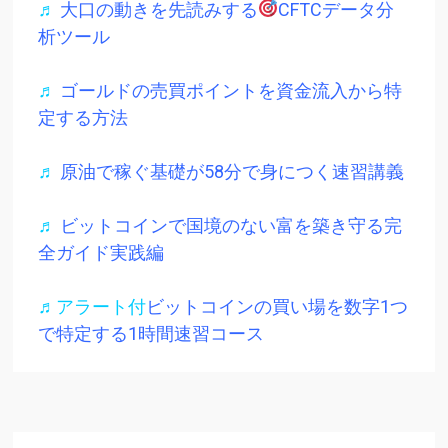
♬
大口の動きを先読みする
CFTCデータ分
析ツール
♬
ゴールドの売買ポイントを資金流入から特
定する方法
♬
原油で稼ぐ基礎が58分で身につく速習講義
♬
ビットコインで国境のない富を築き守る完
全ガイド実践編
♬アラート付
ビットコインの買い場を数字1つ
で特定する1時間速習コース