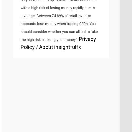
only. CFDs are complex instruments and come
with a high risk of losing money rapidly due to
leverage. Between 74-89% of retail investor
accounts lose money when trading CFDs. You
should consider whether you can afford to take
Privacy
the high risk of losing your money”.
Policy
/
About insightfulfx