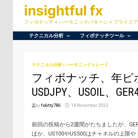
Skip
insightful fx
to
content
フィボナッチ + ハーモニックパターン + プライスア
テクニカル分析
フィボナッチツール
テクニカル分析
/
ハーモニックトレード
フィボナッチ、年ピボッ
USDJPY、USOIL、GER
by
fxkitty786
14 November 2023
前回の投稿から2週間がたちましたが、GE
ほか、US100やUS500はチャネルの上