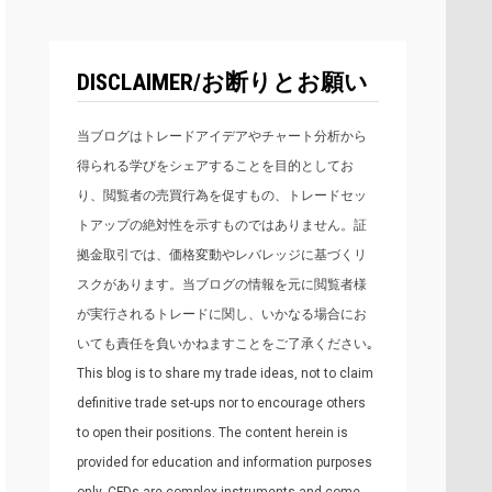
DISCLAIMER/お断りとお願い
当ブログはトレードアイデアやチャート分析から
得られる学びをシェアすることを目的としてお
り、閲覧者の売買行為を促すもの、トレードセッ
トアップの絶対性を示すものではありません。証
拠金取引では、価格変動やレバレッジに基づくリ
スクがあります。当ブログの情報を元に閲覧者様
が実行されるトレードに関し、いかなる場合にお
いても責任を負いかねますことをご了承ください｡
This blog is to share my trade ideas, not to claim
definitive trade set-ups nor to encourage others
to open their positions. The content herein is
provided for education and information purposes