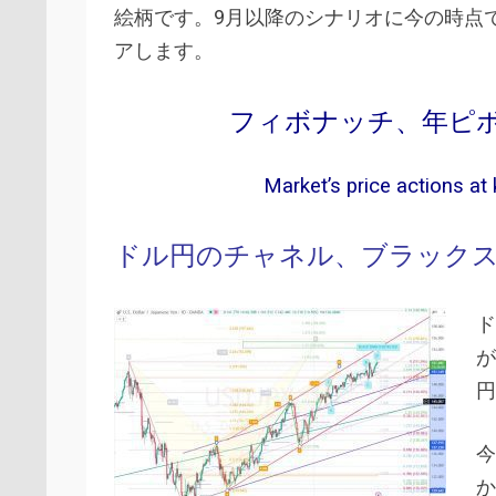
絵柄です。9月以降のシナリオに今の時点
アします。
フィボナッチ、年ピボットポ
Market’s price actions at 
ドル円のチャネル、ブラック
ド
が
円
今
か