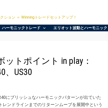
クション ＝ Winningトレードセットアップ！
ハーモニックトレード
エリオット波動とハーモニック
トポイント in play：
40、US30
R40にブリッシュなハーモニックパターンが出ていた
限やトレンドラインまでのリターンムーブを展開中という