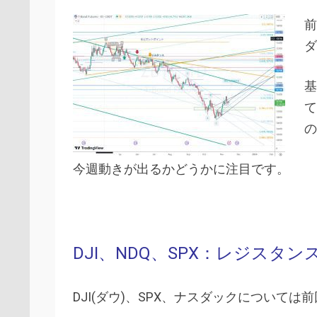
前
ダ
基
て
の
今週動きが出るかどうかに注目です。
DJI、NDQ、SPX：レジス
DJI(ダウ)、SPX、ナスダックについて