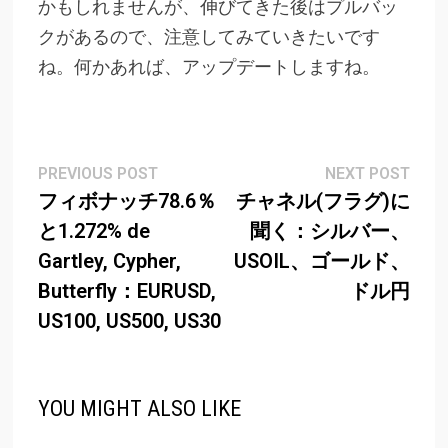
かもしれませんが、伸びてきた後はプルバッ
クがあるので、注意してみていきたいです
ね。何かあれば、アップデートしますね。
Post
Previous
Next
PREVIOUS POST
NEXT POST
post:
post
フィボナッチ78.6％
チャネル(フラグ)に
navigation
と1.272% de
聞く：シルバー、
Gartley, Cypher,
USOIL、ゴールド、
Butterfly：EURUSD,
ドル円
US100, US500, US30
YOU MIGHT ALSO LIKE