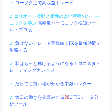
♬
ローソク足で高収益トレード
♬エリオット波動と相性のよい新種のハーモ
ニックを学ぶ
高精度ハーモニック検知ツー
ル・プロ版
♬
負けないトレード実践編｜FXを最短時間で
攻略する
♬
私はもっと稼げるようになる！ココスタト
レーディングカレッジ
♬
だれでも買い場が分かる中銀ハンター
♬
大口の動きを先読みする
CFTCデータ分
析ツール