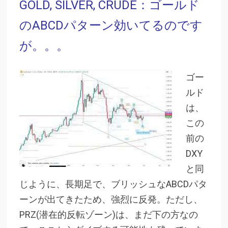
GOLD, SILVER, CRUDE：ゴールド
のABCDパターン効いてるのです
が。。。
ゴー
ルド
は、
この
前の
DXY
と同
じように、長期足で、ブリッシュなABCDパタ
ーンが出てきたため、強烈に反発。ただし、
PRZ(潜在的反転ゾーン)は、まだ下の方なの