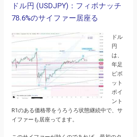
ドル円 (USDJPY)：フィボナッチ
78.6%のサイファー居座る
ドル
円
は、
年足
ピボ
ット
ポイ
ント
R1のある価格帯をうろうろ状態継続中で、サ
イファーも居座ってます。
このサイファーが効くのであれば、最初のタ