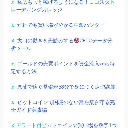
♬
私はもっと稼げるようになる！ココスタト
レーディングカレッジ
♬
だれでも買い場が分かる中銀ハンター
♬
大口の動きを先読みする
CFTCデータ分
析ツール
♬
ゴールドの売買ポイントを資金流入から特
定する方法
♬
原油で稼ぐ基礎が58分で身につく速習講義
♬
ビットコインで国境のない富を築き守る完
全ガイド実践編
♬アラート付
ビットコインの買い場を数字1つ