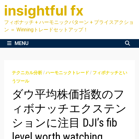
Skip
insightful fx
to
content
フィボナッチ + ハーモニックパターン + プライスアクショ
ン ＝ Winningトレードセットアップ！
MENU
テクニカル分析
/
ハーモニックトレード
/
フィボナッチとい
うツール
ダウ平均株価指数のフ
ィボナッチエクステン
ションに注目 DJI’s fib
level worth watching