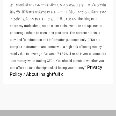
は、価格変動やレバレッジに基づくリスクがあります。当ブログの情
報を元に閲覧者様が実行されるトレードに関し、いかなる場合におい
ても責任を負いかねますことをご了承ください｡ This blog is to
share my trade ideas, not to claim definitive trade set-ups nor to
encourage others to open their positions. The content herein is
provided for education and information purposes only. CFDs are
complex instruments and come with a high risk of losing money
rapidly due to leverage. Between 74-89% of retail investor accounts
lose money when trading CFDs. You should consider whether you
Privacy
can afford to take the high risk of losing your money”.
Policy
/
About insightfulfx