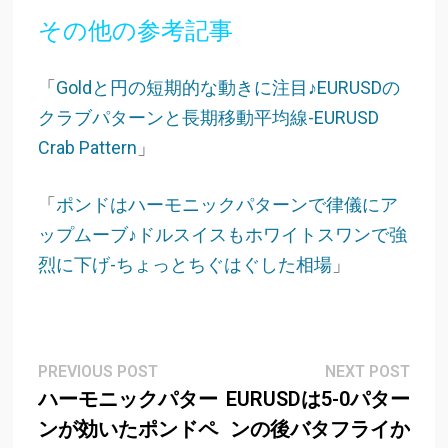
その他の参考記事
「
Goldと円の短期的な動きに注目♪EURUSDの
クラブパターンと長期移動平均線-EURUSD
Crab Pattern
」
「
ポンドはハーモニックパターンで律儀にア
ップムーブ♪ドルスイスもホワイトスワンで強
烈に下げ-ちょっとちぐはぐした相場
」
Post
Previous
Next
PREVIOUS POST
NEXT POST
post:
post
ハーモニックパター
EURUSDは5-0パター
navigation
ンが効いたポンドペ
ンの後バタフライか