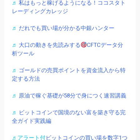
♬
私はもっと稼げるようになる！ココスタト
レーディングカレッジ
♬
だれでも買い場が分かる中銀ハンター
♬
大口の動きを先読みする
CFTCデータ分
析ツール
♬
ゴールドの売買ポイントを資金流入から特
定する方法
♬
原油で稼ぐ基礎が58分で身につく速習講義
♬
ビットコインで国境のない富を築き守る完
全ガイド実践編
♬アラート付
ビットコインの買い場を数字1つ