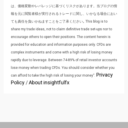
は、価格変動やレバレッジに基づくリスクがあります。当ブログの情
報を元に閲覧者様が実行されるトレードに関し、いかなる場合におい
ても責任を負いかねますことをご了承ください｡ This blog is to
share my trade ideas, not to claim definitive trade set-ups nor to
encourage others to open their positions. The content herein is
provided for education and information purposes only. CFDs are
complex instruments and come with a high risk of losing money
rapidly due to leverage. Between 74-89% of retail investor accounts
lose money when trading CFDs. You should consider whether you
Privacy
can afford to take the high risk of losing your money”.
Policy
/
About insightfulfx