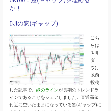
UK100：窓(ギャップ)を埋める
か！
DJIの窓(ギャップ)
こち
らは
DJI(
ダ
ウ)。
以前
投稿
した記事で、
緑のライン
が長期のトレンドラ
インであることをシェアしました。直近高値
付近に空いたままになっている窓(ギャップ)に