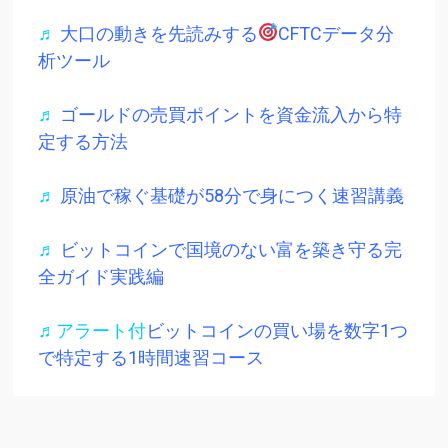
♬
大口の動きを先読みする
CFTCデータ分
析ツール
♬
ゴールドの売買ポイントを資金流入から特
定する方法
♬
原油で稼ぐ基礎が58分で身につく速習講義
♬
ビットコインで国境のない富を築き守る完
全ガイド実践編
♬アラート付
ビットコインの買い場を数字1つ
で特定する1時間速習コース