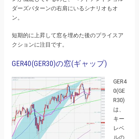
ダーズパターンの右肩にいるシナリオもオ
ン。
短期的に上昇して窓を埋めた後のプライスア
クションに注目です。
GER40(GER30)の窓(ギャップ)
GER4
0(GE
R30)
は、
キー
レベ
ルの