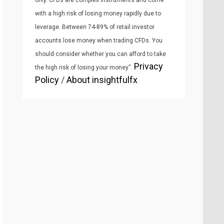
only. CFDs are complex instruments and come
with a high risk of losing money rapidly due to
leverage. Between 74-89% of retail investor
accounts lose money when trading CFDs. You
should consider whether you can afford to take
Privacy
the high risk of losing your money”.
Policy
/
About insightfulfx