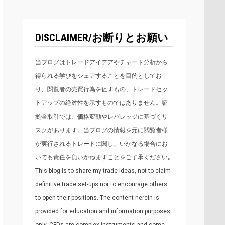
DISCLAIMER/お断りとお願い
当ブログはトレードアイデアやチャート分析から
得られる学びをシェアすることを目的としてお
り、閲覧者の売買行為を促すもの、トレードセッ
トアップの絶対性を示すものではありません。証
拠金取引では、価格変動やレバレッジに基づくリ
スクがあります。当ブログの情報を元に閲覧者様
が実行されるトレードに関し、いかなる場合にお
いても責任を負いかねますことをご了承ください｡
This blog is to share my trade ideas, not to claim
definitive trade set-ups nor to encourage others
to open their positions. The content herein is
provided for education and information purposes