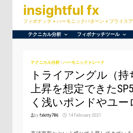
Skip
insightful fx
to
content
フィボナッチ + ハーモニックパターン + プライスア
テクニカル分析
フィボナッチツール
テクニカル分析
/
ハーモニックトレード
トライアングル（持
上昇を想定できたSP
く浅いポンドやユー
by
fxkitty786
14 February 2021