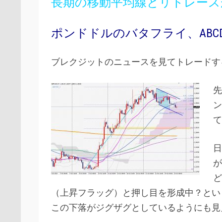
長期の移動平均線とリトレース
ポンドドルのバタフライ、ABCD
ブレクジットのニュースを見てトレードす
先
ン
て
日
が
ど
（上昇フラッグ）と押し目を形成中？とい
この下落がジグザグとしているようにも見