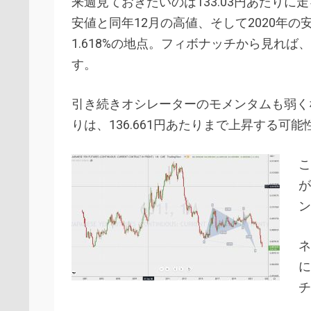
来週見ておきたいのは133.03円あたりに
安値と同年12月の高値、そして2020年
1.618%の地点。フィボナッチから見れ
す。
引き続きオシレーターのモメンタムも弱くなって
りは、136.661円あたりまで上昇する可
こ
が
ン
ネ
に
チ