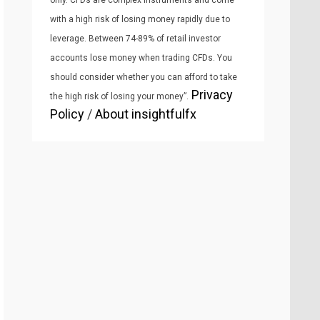
only. CFDs are complex instruments and come
with a high risk of losing money rapidly due to
leverage. Between 74-89% of retail investor
accounts lose money when trading CFDs. You
should consider whether you can afford to take
Privacy
the high risk of losing your money”.
Policy
/
About insightfulfx