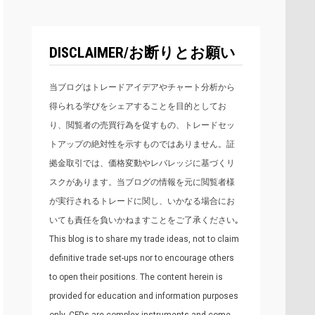
DISCLAIMER/お断りとお願い
当ブログはトレードアイデアやチャート分析から
得られる学びをシェアすることを目的としてお
り、閲覧者の売買行為を促すもの、トレードセッ
トアップの絶対性を示すものではありません。証
拠金取引では、価格変動やレバレッジに基づくリ
スクがあります。当ブログの情報を元に閲覧者様
が実行されるトレードに関し、いかなる場合にお
いても責任を負いかねますことをご了承ください｡
This blog is to share my trade ideas, not to claim
definitive trade set-ups nor to encourage others
to open their positions. The content herein is
provided for education and information purposes