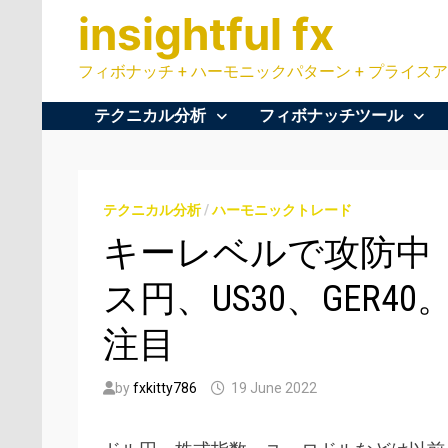
Skip
insightful fx
to
content
フィボナッチ + ハーモニックパターン + プライスア
テクニカル分析
フィボナッチツール
テクニカル分析
/
ハーモニックトレード
キーレベルで攻防中：EU
ス円、US30、GER4
注目
by
fxkitty786
19 June 2022